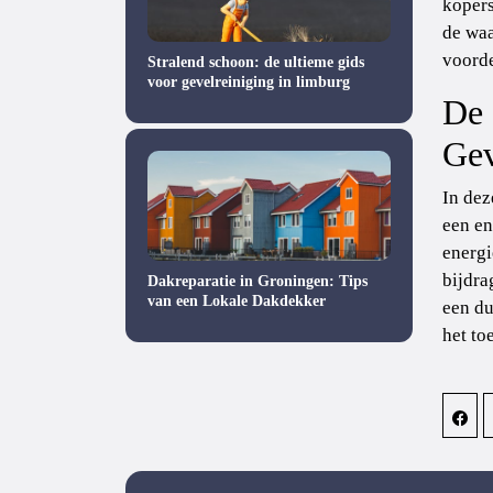
kopers
de waa
voorde
Stralend schoon: de ultieme gids
voor gevelreiniging in limburg
De 
Gev
In dez
een en
energi
bijdra
Dakreparatie in Groningen: Tips
van een Lokale Dakdekker
een du
het to