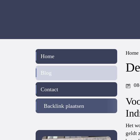
Home
Home
De
Blog
08
Contact
Voo
Backlink plaatsen
Ind
Het wo
geldt 