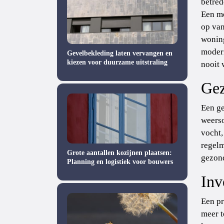
betred
Een mo
op van
woning
modern
Gevelbekleding laten vervangen en
kiezen voor duurzame uitstraling
nooit 
Gez
Een ge
weerso
vocht,
regelm
Grote aantallen kozijnen plaatsen:
gezond
Planning en logistiek voor bouwers
Inv
Een pr
meer t